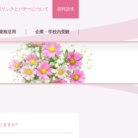
リンクとバナーについて
資料請求
資格活用
企業・学校内受験
講座
ル
イクセラピーの活用と仕事
格者の声
イクセラピスト紹介
員登録・認定講師
OPEN
りますか?
OPEN