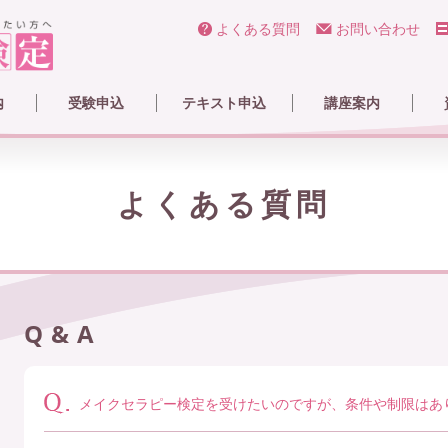
よくある質問
お問い合わせ
内
受験申込
テキスト申込
講座案内
ラピー検定とは
と試験情報
ータ
1・2・準2・3級受験
特級受験
3級テキスト
2級テキスト
1級テキスト
メイクパレット
eラーニング
ライブ&実技
通信講座
メイクセラピスト養成
MTJ認定講師・スクー
メ
合
メ
会
よくある質問
Q&A
メイクセラピー検定を受けたいのですが、条件や制限はあ