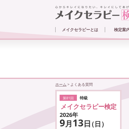
メイクセラピーとは
検定案
メイクセラピーとは
メイクセラピーのカウンセリング例
メイクアップ技法
メイクセラピー体験クイズ
メイクアップ参考例
メイクセ
試験内容
学習方法
受験者デ
ホーム
>
よくある質問
特級
第81回
メイクセラピー検定
2026年
9
13
月
日
（日）