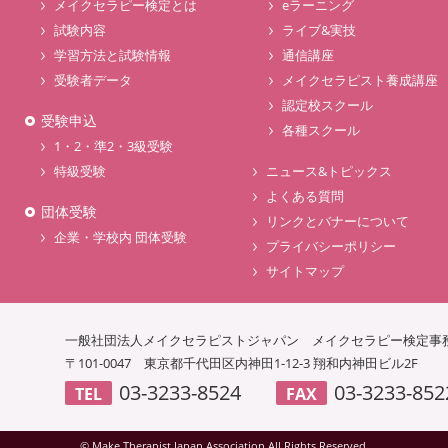
メイクセラピー検定とは
eラーニング
試験内容
ライブ&実技
学習方法と試験情報
通信講座
受験者データ
メイクセラピスト養成講座
認定校スクール
受験申込
各種スクール
1・2・準2・3級受験
特級受験
ニュース&トピックス
よくある質問
団体受験
リンクとバナーについて
企業・学校内 団体受験
プライバシーポリシー
サイトマップ
一般社団法人メイクセラピストジャパン
メイクセラピー検定事
〒101-0047
東京都千代田区内神田1-12-3 翔和内神田ビル2F
03-3233-8524
03-3233-852
TEL
FAX
© Make Therapist Japan Association.All Rights Reserved.