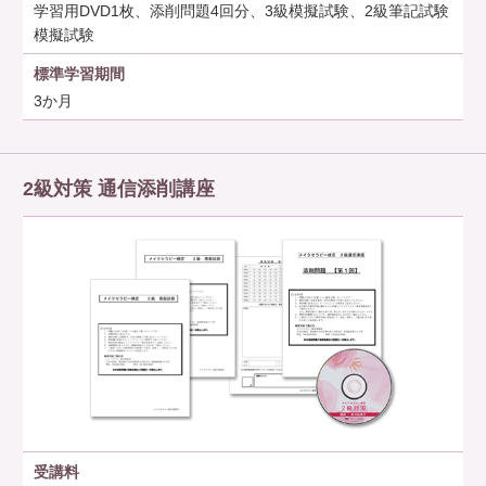
学習用DVD1枚、添削問題4回分、3級模擬試験、2級筆記試験
模擬試験
標準学習期間
3か月
2級対策 通信添削講座
受講料