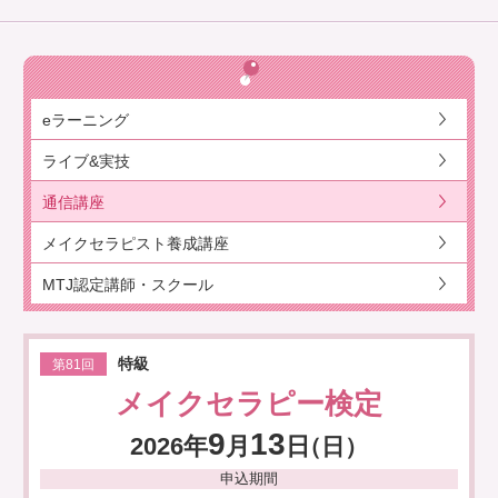
eラーニング
ライブ&実技
通信講座
メイクセラピスト養成講座
MTJ認定講師・スクール
特級
第81回
メイクセラピー検定
9
13
2026年
月
日
（日）
申込期間