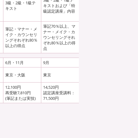
3級・2級・1級テ
3級・2級・1級テ
キストおよび「特
キスト
級認定講座」内容
筆記70％以上、マ
筆記・マナー・メ
ナー・メイク・カ
イク・カウンセリ
ウンセリングそれ
ングそれぞれ80％
ぞれ80％以上の得
以上の得点
点
6月・11月
9月
東京・大阪
東京
12,100円
14,520円
再受験7,810円
認定講座受講料：
(筆記または実技)
71,500円