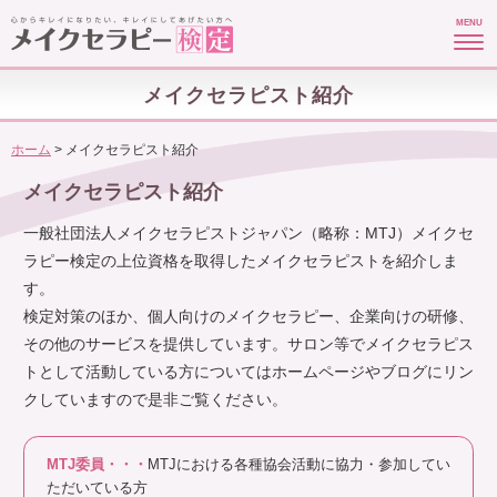
MENU
メイクセラピスト紹介
ホーム
>
メイクセラピスト紹介
メイクセラピスト紹介
一般社団法人メイクセラピストジャパン（略称：MTJ）メイクセ
ラピー検定の上位資格を取得したメイクセラピストを紹介しま
す。
検定対策のほか、個人向けのメイクセラピー、企業向けの研修、
その他のサービスを提供しています。サロン等でメイクセラピス
トとして活動している方についてはホームページやブログにリン
クしていますので是非ご覧ください。
MTJ委員・・・
MTJにおける各種協会活動に協力・参加してい
ただいている方