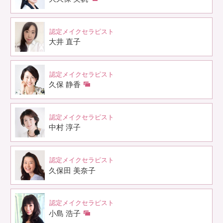
認定メイクセラピスト
大井 直子
認定メイクセラピスト
久保 静香
認定メイクセラピスト
中村 淳子
認定メイクセラピスト
久保田 美奈子
認定メイクセラピスト
小島 浩子