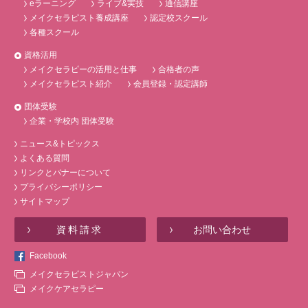
eラーニング
ライブ&実技
通信講座
メイクセラピスト養成講座
認定校スクール
各種スクール
資格活用
メイクセラピーの活用と仕事
合格者の声
メイクセラピスト紹介
会員登録・認定講師
団体受験
企業・学校内 団体受験
ニュース&トピックス
よくある質問
リンクとバナーについて
プライバシーポリシー
サイトマップ
資料請求
お問い合わせ
Facebook
メイクセラピストジャパン
メイクケアセラピー