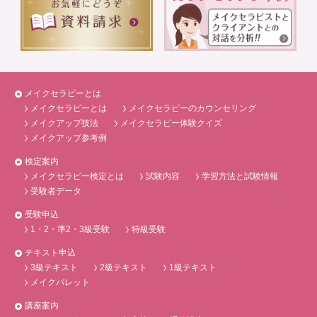
メイクセラピーとは
メイクセラピーとは
メイクセラピーのカウンセリング
メイクアップ技法
メイクセラピー体験クイズ
メイクアップ参考例
検定案内
メイクセラピー検定とは
試験内容
学習方法と試験情報
受験者データ
受験申込
1・2・準2・3級受験
特級受験
テキスト申込
3級テキスト
2級テキスト
1級テキスト
メイクパレット
講座案内