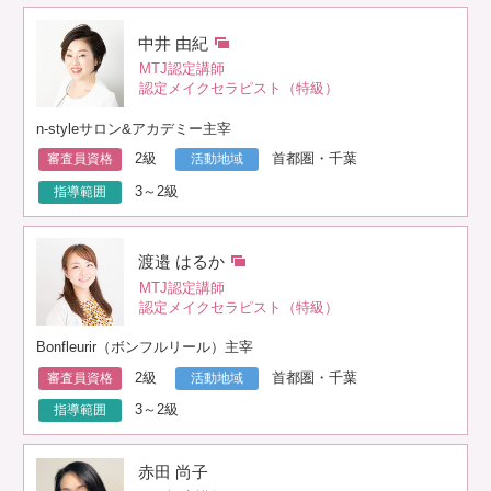
中井 由紀
MTJ認定講師
認定メイクセラピスト（特級）
n-styleサロン&アカデミー主宰
2級
首都圏・千葉
審査員資格
活動地域
3～2級
指導範囲
渡邉 はるか
MTJ認定講師
認定メイクセラピスト（特級）
Bonfleurir（ボンフルリール）主宰
2級
首都圏・千葉
審査員資格
活動地域
3～2級
指導範囲
赤田 尚子