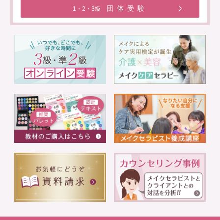
団体受験
1・2・3級