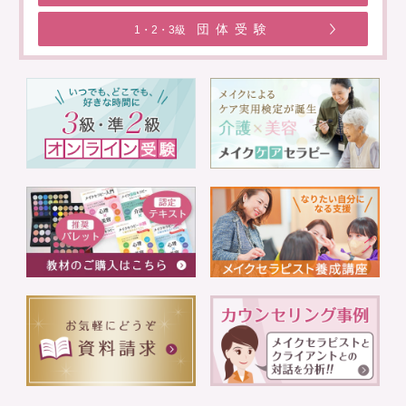
団体受験
1・2・3級