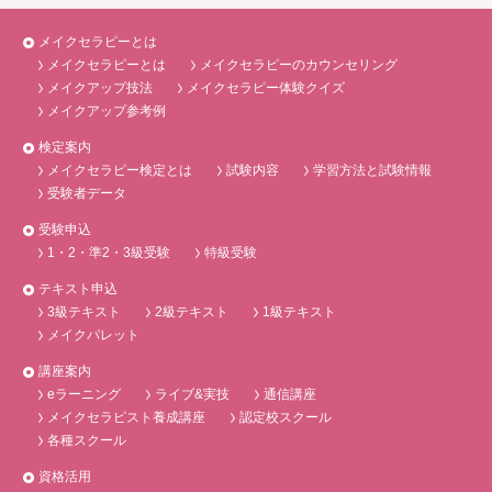
メイクセラピーとは
メイクセラピーとは
メイクセラピーのカウンセリング
メイクアップ技法
メイクセラピー体験クイズ
メイクアップ参考例
検定案内
メイクセラピー検定とは
試験内容
学習方法と試験情報
受験者データ
受験申込
1・2・準2・3級受験
特級受験
テキスト申込
3級テキスト
2級テキスト
1級テキスト
メイクパレット
講座案内
eラーニング
ライブ&実技
通信講座
メイクセラピスト養成講座
認定校スクール
各種スクール
資格活用