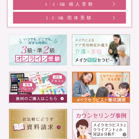
個人受験
１・２・3級
団体受験
1・2・3級