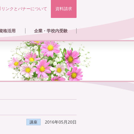
リンクとバナーについて
資料請求
資格活用
企業・学校内受験
講座
ル
イクセラピーの活用と仕事
格者の声
イクセラピスト紹介
員登録・認定講師
2016年05月20日
講座