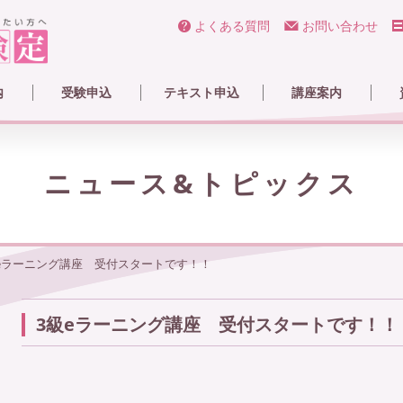
よくある質問
お問い合わせ
内
受験申込
テキスト申込
講座案内
ラピー検定とは
と試験情報
ータ
1・2・準2・3級受験
特級受験
3級テキスト
2級テキスト
1級テキスト
メイクパレット
eラーニング
ライブ&実技
通信講座
メイクセラピスト養成
MTJ認定講師・スクー
メ
合
メ
会
ニュース&トピックス
eラーニング講座 受付スタートです！！
3級eラーニング講座 受付スタートです！！