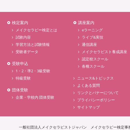
検定案内
講座案内
メイクセラピー検定とは
eラーニング
試験内容
ライブ&実技
学習方法と試験情報
通信講座
受験者データ
メイクセラピスト養成講座
認定校スクール
受験申込
各種スクール
1・2・準2・3級受験
特級受験
ニュース&トピックス
よくある質問
団体受験
リンクとバナーについて
企業・学校内 団体受験
プライバシーポリシー
サイトマップ
一般社団法人メイクセラピストジャパン
メイクセラピー検定事