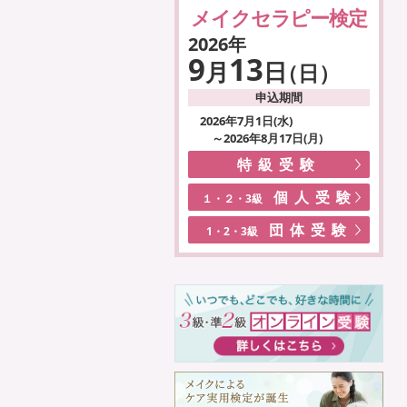
メイクセラピー検定
2026年
9
13
月
日
（日）
申込期間
2026年7月1日(水)
～2026年8月17日(月)
特級受験
個人受験
１・２・3級
団体受験
1・2・3級