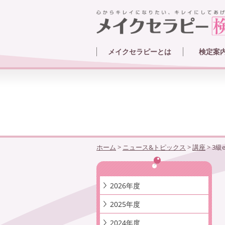
メイクセラピーとは
検定案
メイクセラピーとは
メイクセラピーのカウンセリング例
メイクアップ技法
メイクセラピー体験クイズ
メイクアップ参考例
メイクセ
試験内容
学習方法
受験者デ
ホーム
>
ニュース&トピックス
>
講座
>
3級
2026年度
2025年度
2024年度