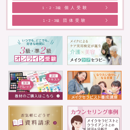
個人受験
１・２・3級
団体受験
1・2・3級