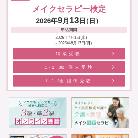
メイクセラピー検定
9
13
2026年
月
日
（日）
申込期間
2026年7月1日(水)
～2026年8月17日(月)
特級受験
個人受験
１・２・3級
団体受験
1・2・3級