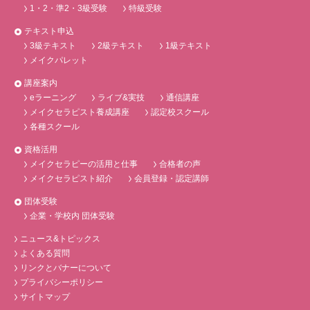
1・2・準2・3級受験
特級受験
テキスト申込
3級テキスト
2級テキスト
1級テキスト
メイクパレット
講座案内
eラーニング
ライブ&実技
通信講座
メイクセラピスト養成講座
認定校スクール
各種スクール
資格活用
メイクセラピーの活用と仕事
合格者の声
メイクセラピスト紹介
会員登録・認定講師
団体受験
企業・学校内 団体受験
ニュース&トピックス
よくある質問
リンクとバナーについて
プライバシーポリシー
サイトマップ