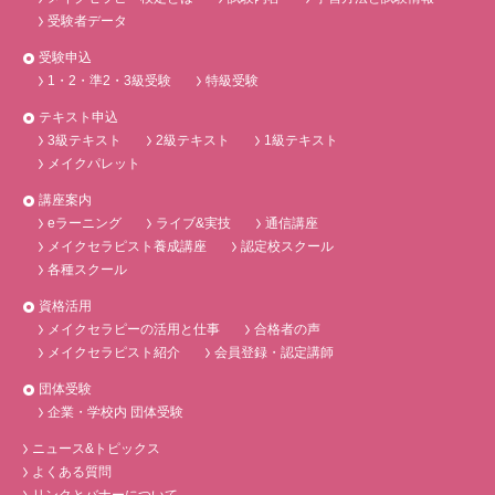
受験者データ
受験申込
1・2・準2・3級受験
特級受験
テキスト申込
3級テキスト
2級テキスト
1級テキスト
メイクパレット
講座案内
eラーニング
ライブ&実技
通信講座
メイクセラピスト養成講座
認定校スクール
各種スクール
資格活用
メイクセラピーの活用と仕事
合格者の声
メイクセラピスト紹介
会員登録・認定講師
団体受験
企業・学校内 団体受験
ニュース&トピックス
よくある質問
リンクとバナーについて