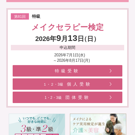
特級
第81回
メイクセラピー検定
9
13
2026年
月
日
（日）
申込期間
2026年7月1日(水)
～2026年8月17日(月)
特級受験
個人受験
１・２・3級
団体受験
1・2・3級